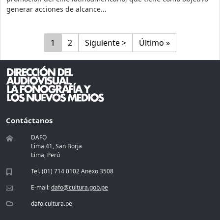
generar acciones de alcance...
Paginación
Página
Página
Siguiente página
Última página
1
2
Siguiente >
Último »
Contáctanos
DAFO
Lima 41, San Borja
Lima, Perú
Tel. (01) 714 0102 Anexo 3508
E-mail:
dafo@cultura.gob.pe
dafo.cultura.pe