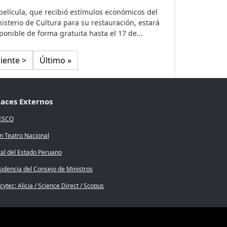
película, que recibió estímulos económicos del
isterio de Cultura para su restauración, estará
ponible de forma gratuita hasta el 17 de...
iente página
Última página
iente >
Último »
laces Externos
ESCO
n Teatro Nacional
tal del Estado Peruano
sidencia del Consejo de Ministros
ytec: Alicia / Science Direct / Scopus