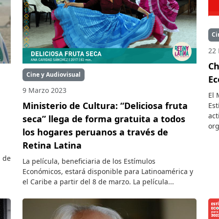
Ci
22 
Ch
Cine y Audiovisual
Ec
9 Marzo 2023
El 
Ministerio de Cultura: “Deliciosa fruta
Est
act
seca” llega de forma gratuita a todos
org
los hogares peruanos a través de
Retina Latina
n de
La película, beneficiaria de los Estímulos
Económicos, estará disponible para Latinoamérica y
el Caribe a partir del 8 de marzo. La película...