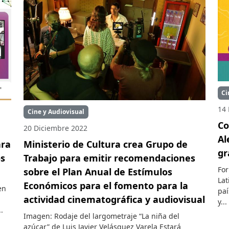
Ci
14 
Cine y Audiovisual
Co
20 Diciembre 2022
Al
ara
Ministerio de Cultura crea Grupo de
gr
os
Trabajo para emitir recomendaciones
For
sobre el Plan Anual de Estímulos
Lat
Económicos para el fomento para la
en
paí
actividad cinematográfica y audiovisual
y...
.
Imagen: Rodaje del largometraje “La niña del
azúcar” de Luis Javier Velásquez Varela Estará