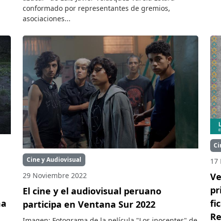
conformado por representantes de gremios,
asociaciones...
Ci
Cine y Audiovisual
17
29 Noviembre 2022
Ve
pr
El cine y el audiovisual peruano
ma
fi
participa en Ventana Sur 2022
Re
Imagen: Fotograma de la película "Los inocentes" de