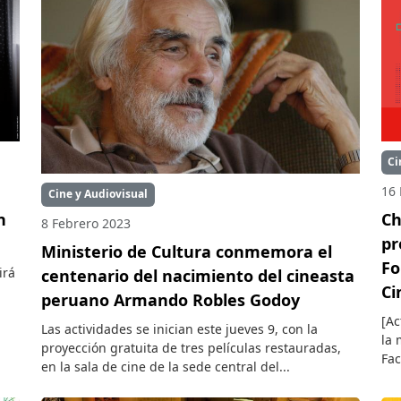
Ci
16 
Cine y Audiovisual
n
Ch
8 Febrero 2023
pr
Ministerio de Cultura conmemora el
Fo
irá
centenario del nacimiento del cineasta
Ci
peruano Armando Robles Godoy
[Ac
Las actividades se inician este jueves 9, con la
la 
proyección gratuita de tres películas restauradas,
Fac
en la sala de cine de la sede central del...