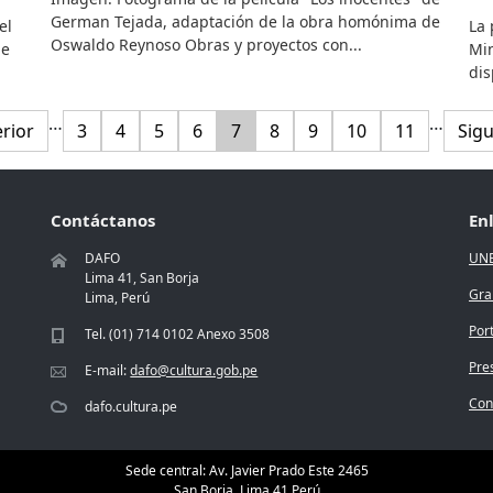
German Tejada, adaptación de la obra homónima de
el
La 
Oswaldo Reynoso Obras y proyectos con...
de
Min
dis
Paginación
…
…
a anterior
Página
Página
Página
Página
Página
Página
Página
Página
Página
Sigu
erior
3
4
5
6
7
8
9
10
11
Sigu
Contáctanos
En
DAFO
UN
Lima 41, San Borja
Gra
Lima, Perú
Por
Tel. (01) 714 0102 Anexo 3508
Pre
E-mail:
dafo@cultura.gob.pe
Conc
dafo.cultura.pe
Sede central: Av. Javier Prado Este 2465
San Borja, Lima 41 Perú