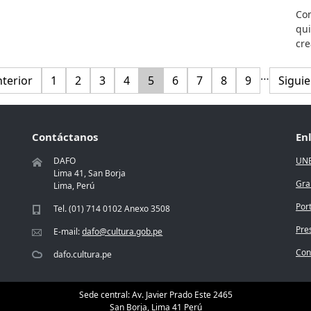
Con
qui
cre
Paginación
…
ina anterior
Página
Página
Página
Página
Página
Página
Página
Página
Página
Siguie
nterior
1
2
3
4
5
6
7
8
9
Siguie
Contáctanos
En
DAFO
UN
Lima 41, San Borja
Gra
Lima, Perú
Por
Tel. (01) 714 0102 Anexo 3508
Pre
E-mail:
dafo@cultura.gob.pe
Conc
dafo.cultura.pe
Sede central: Av. Javier Prado Este 2465
San Borja, Lima 41 Perú