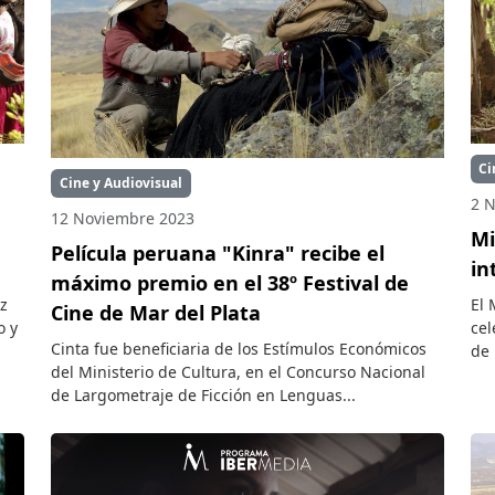
Ci
Cine y Audiovisual
2 
12 Noviembre 2023
Mi
Película peruana "Kinra" recibe el
in
máximo premio en el 38º Festival de
ez
El 
Cine de Mar del Plata
o y
cel
Cinta fue beneficiaria de los Estímulos Económicos
de 
del Ministerio de Cultura, en el Concurso Nacional
de Largometraje de Ficción en Lenguas...