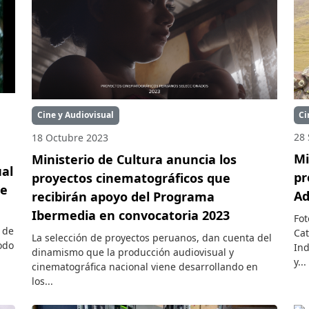
Ci
Cine y Audiovisual
28 
18 Octubre 2023
Mi
Ministerio de Cultura anuncia los
ual
pr
proyectos cinematográficos que
ne
Ad
recibirán apoyo del Programa
Ibermedia en convocatoria 2023
Fot
s de
Cat
La selección de proyectos peruanos, dan cuenta del
odo
Ind
dinamismo que la producción audiovisual y
y...
cinematográfica nacional viene desarrollando en
los...