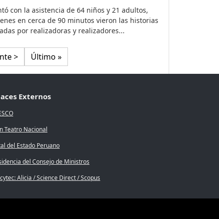
tó con la asistencia de 64 niños y 21 adultos,
enes en cerca de 90 minutos vieron las historias
adas por realizadoras y realizadores...
nte página
Última página
nte >
Último »
laces Externos
ESCO
n Teatro Nacional
tal del Estado Peruano
sidencia del Consejo de Ministros
ytec: Alicia / Science Direct / Scopus