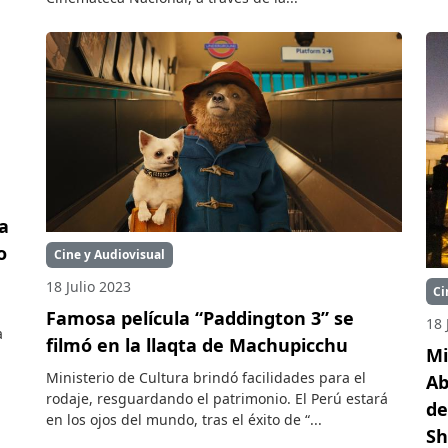
a
o
Cine y Audiovisual
18 Julio 2023
Ci
Famosa película “Paddington 3” se
18 
a
filmó en la llaqta de Machupicchu
Mi
Ministerio de Cultura brindó facilidades para el
Ab
rodaje, resguardando el patrimonio. El Perú estará
de
en los ojos del mundo, tras el éxito de “...
Sh