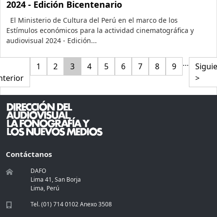
2024 - Edición Bicentenario
El Ministerio de Cultura del Perú en el marco de los
Estímulos económicos para la actividad cinematográfica y
audiovisual 2024 - Edición...
Paginación
…
na
ágina anterior
Página
Página
Página
Página
Página
Página
Página
Página
Página
Sigui
1
2
3
4
5
6
7
8
9
Sigui
nterior
>
Contáctanos
DAFO
Lima 41, San Borja
Lima, Perú
Tel. (01) 714 0102 Anexo 3508