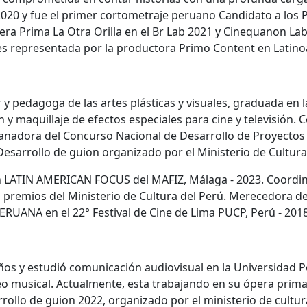
2020 y fue el primer cortometraje peruano Candidato a los P
era Prima La Otra Orilla en el Br Lab 2021 y Cinequanon La
s representada por la productora Primo Content en Latino
ar y pedagoga de las artes plásticas y visuales, graduada en 
ón y maquillaje de efectos especiales para cine y televisión.
adora del Concurso Nacional de Desarrollo de Proyectos d
Desarrollo de guion organizado por el Ministerio de Cultura,
n LATIN AMERICAN FOCUS del MAFIZ, Málaga - 2023. Coordin
premios del Ministerio de Cultura del Perú. Merecedora de 
ERUANA en el 22° Festival de Cine de Lima PUCP, Perú - 2018
os y estudió comunicación audiovisual en la Universidad P
eo musical. Actualmente, esta trabajando en su ópera prima 
rrollo de guion 2022, organizado por el ministerio de cult