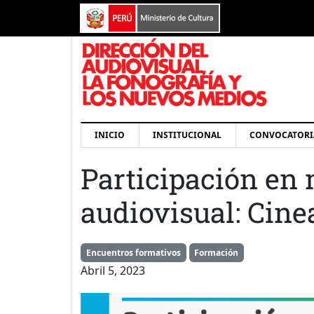
Pasar al contenido principal
Navegación principal
INICIO
INSTITUCIONAL
CONVOCATORI
Participación en 
audiovisual: Cin
Encuentros formativos
Formación
Abril 5, 2023