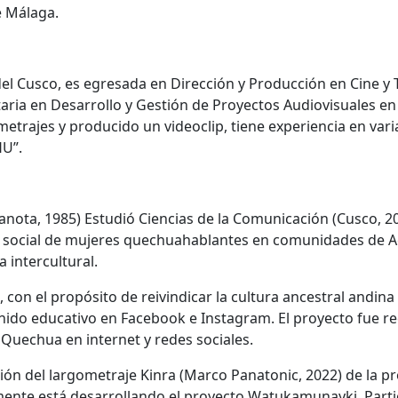
e Málaga.
del Cusco, es egresada en Dirección y Producción en Cine y 
ria en Desarrollo y Gestión de Proyectos Audiovisuales en 
etrajes y producido un videoclip, tiene experiencia en vari
HU”.
nota, 1985) Estudió Ciencias de la Comunicación (Cusco, 2
lo social de mujeres quechuahablantes en comunidades de A
 intercultural.
q, con el propósito de reivindicar la cultura ancestral andin
enido educativo en Facebook e Instagram. El proyecto fue r
 Quechua en internet y redes sociales.
ón del largometraje Kinra (Marco Panatonic, 2022) de la p
ente está desarrollando el proyecto Watukamunayki. Partici