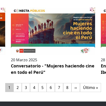
20 Marzo 2025
28
Conversatorio - "Mujeres haciendo cine
En
en todo el Perú"
Ib
Paginación
Página
Página
Página
Página
Página
Página
Página
Página
Siguiente página
Última págin
1
2
3
4
5
6
7
8
››
Último »