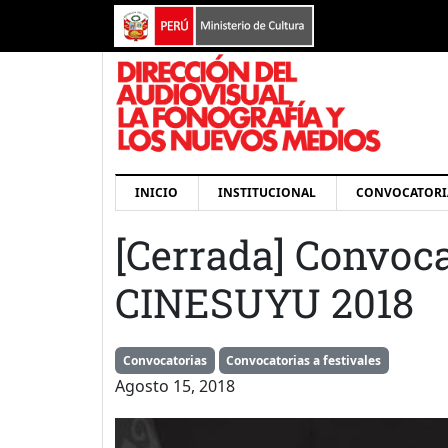
Pasar al contenido principal
Navegación principal
INICIO
INSTITUCIONAL
CONVOCATORI
[Cerrada] Convoca
CINESUYU 2018
Convocatorias
Convocatorias a festivales
Agosto 15, 2018