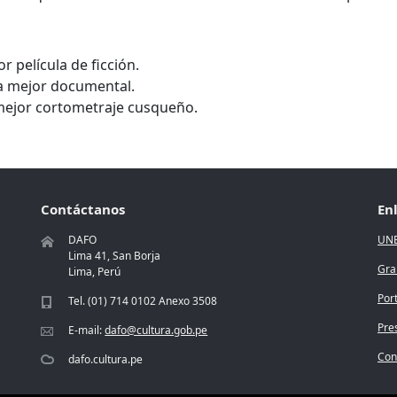
 película de ficción.
a mejor documental.
mejor cortometraje cusqueño.
Contáctanos
En
DAFO
UN
Lima 41, San Borja
Gra
Lima, Perú
Por
Tel. (01) 714 0102 Anexo 3508
Pre
E-mail:
dafo@cultura.gob.pe
Conc
dafo.cultura.pe