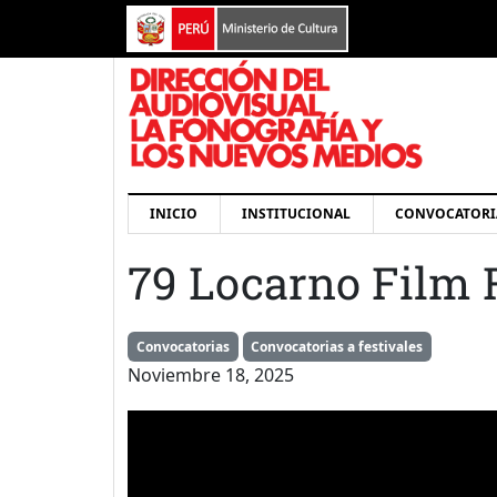
Pasar al contenido principal
Navegación principal
INICIO
INSTITUCIONAL
CONVOCATORI
79 Locarno Film F
Convocatorias
Convocatorias a festivales
Noviembre 18, 2025