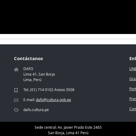
Contáctanos
En
DAFO
UN
Lima 41, San Borja
Gra
Lima, Perú
Por
Tel. (01) 714 0102 Anexo 3508
Pre
E-mail:
dafo@cultura.gob.pe
Conc
dafo.cultura.pe
Sede central: Av. Javier Prado Este 2465
San Borja, Lima 41 Perú