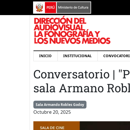
Pasar al contenido principal
Navegación principal
INICIO
INSTITUCIONAL
CONVOCATORI
Conversatorio | "
sala Armano Rob
Sala Armando Robles Godoy
Octubre 20, 2025